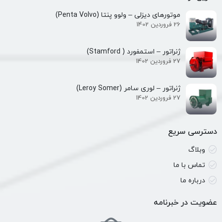
موتورهای دیزلی – ولوو پنتا (Penta Volvo)
26 فروردین 1402
ژنراتور – استمفورد ( Stamford)
27 فروردین 1402
ژنراتور – لوری سامر (Leroy Somer)
27 فروردین 1402
دسترسی سریع
وبلاگ
تماس با ما
درباره ما
عضویت در خبرنامه