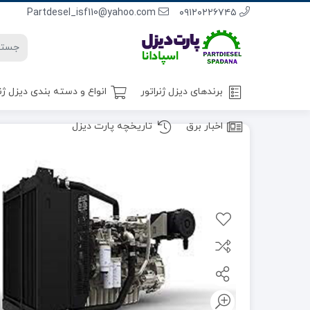
Partdesel_isf110@yahoo.com
٠٩١٢٠٢٢٦٧٤٥
برندهای دیزل ژنراتور
انواع و دسته بندی دیزل ژن
اخبار برق
تاریخچه پارت دیزل
ژنراتور – استمفورد ( Stamford)
ژنراتور – مکالته (Meccalte)
ژنراتور – لوری سامر (Leroy Somer)
ژنراتور – لینز (Linz)