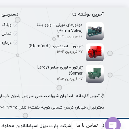
آخرین نوشته ها
دسترسی س
موتورهای دیزلی – ولوو پنتا
وبلاگ
(Penta Volvo)
تماس با
26 فروردین 1402
درباره م
ژنراتور – استمفورد ( Stamford)
27 فروردین 1402
ژنراتور – لوری سامر (Leroy
Somer)
27 فروردین 1402
آدرس كارخانه : اصفهان شهرك صنعتي سروش بادران خيابان 
دفترتهران:خيابان كرمان شمالي كوچه بنفشه١ تلفن:٠٩١٢٠٢٢٦٧٤٥
تماس با ما
تمامی حقوق برای شرکت پارت دیزل اسپادانانوین محفوظ