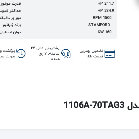
HP 211.7
قدرت موتور
دیزل ژنراتور Benz Idem
HP 234.9
حداکثر قدرت
دویتس آلمان
RPM 1500
دور بر دقیقه
STAMFORD
برند ژنراتور
KW 160
توان اضطرار
پشتیبانی عالی ۲۴
تضمین بهترین
بازگشت وج
ساعته، ۷ روز
قیمت بازار
صورت عدم
هفته