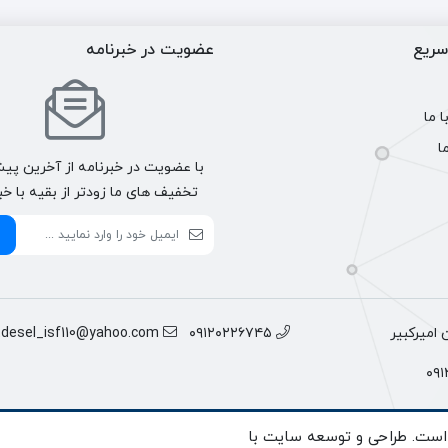
ریع
عضویت در خبرنامه
 ما
ا
با عضویت در خبرنامه از آخرین پیش
تخفیف های ما زودتر از بقیه با خب
اميركبير
٠٩١٢٠٢٢٦٧٤٥
tdesel_isf110@yahoo.com
 است. طراحی و توسعه سایت با