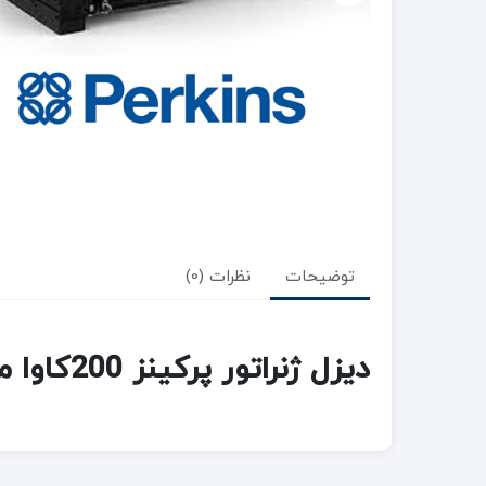
توضیحات
نظرات (0)
دیزل ژنراتور پرکینز 200کاوا مدل 1106A-70TAG3