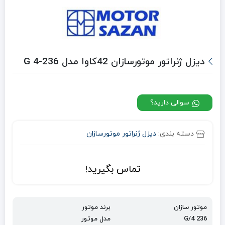
دیزل ژنراتور موتورسازان 42کاوا مدل G 4-236
سوالی دارید؟
دسته بندی:
دیزل ژنراتور موتورسازان
تماس بگیرید!
موتور سازان
برند موتور
236 G
4
/
مدل موتور