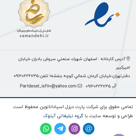
آدرس كارخانه : اصفهان شهرك صنعتي سروش بادران خيابان
اميركبير
دفترتهران:خيابان كرمان شمالي كوچه بنفشه١ تلفن:٠٩١٢٠٢٢٦٧٤٥
Partdesel_isf110@yahoo.com
٠٩١٢٠٢٢٦٧٤٥
تمامی حقوق برای شرکت پارت دیزل اسپادانانوین محفوظ است.
طراحی و توسعه سایت با
گروه تبلیغاتی آیتوک