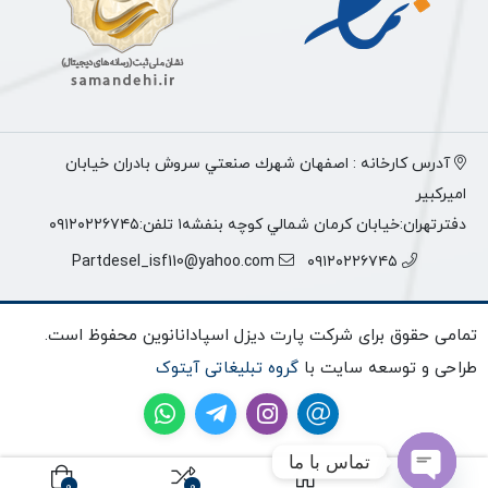
آدرس كارخانه : اصفهان شهرك صنعتي سروش بادران خيابان
اميركبير
دفترتهران:خيابان كرمان شمالي كوچه بنفشه١ تلفن:٠٩١٢٠٢٢٦٧٤٥
Partdesel_isf110@yahoo.com
٠٩١٢٠٢٢٦٧٤٥
تمامی حقوق برای شرکت پارت دیزل اسپادانانوین محفوظ است.
طراحی و توسعه سایت با
گروه تبلیغاتی آیتوک
تماس با ما
0
0