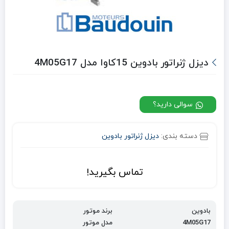
دیزل ژنراتور بادوین 15کاوا مدل 4M05G17
سوالی دارید؟
دسته بندی:
دیزل ژنراتور بادوین
تماس بگیرید!
بادوین
برند موتور
4M05G17
مدل موتور