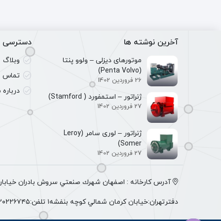
آخرین نوشته ها
دسترسی س
موتورهای دیزلی – ولوو پنتا
وبلاگ
(Penta Volvo)
تماس با
26 فروردین 1402
درباره م
ژنراتور – استمفورد ( Stamford)
27 فروردین 1402
ژنراتور – لوری سامر (Leroy
Somer)
27 فروردین 1402
آدرس كارخانه : اصفهان شهرك صنعتي سروش بادران خيابان 
دفترتهران:خيابان كرمان شمالي كوچه بنفشه١ تلفن:٠٩١٢٠٢٢٦٧٤٥