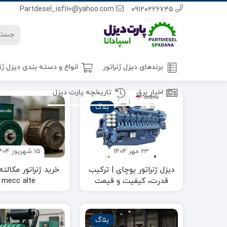
Partdesel_isf110@yahoo.com
٠٩١٢٠٢٢٦٧٤٥
برندهای دیزل ژنراتور
انواع و دسته بندی دیزل ژن
اخبار برق
تاریخچه پارت دیزل
بلاگ
ژنراتور – استمفورد ( Stamford)
ژنراتور – مکالته (Meccalte)
ژنراتور – لوری سامر (Leroy Somer)
23 مهر 1404
15 شهریور 1404
ژنراتور – لینز (Linz)
دیزل ژنراتور یوچای | ترکیب
خرید ژنراتور مکالته 
قدرت، کیفیت و قیمت
mecc alte
اقتصادی
بلاگ