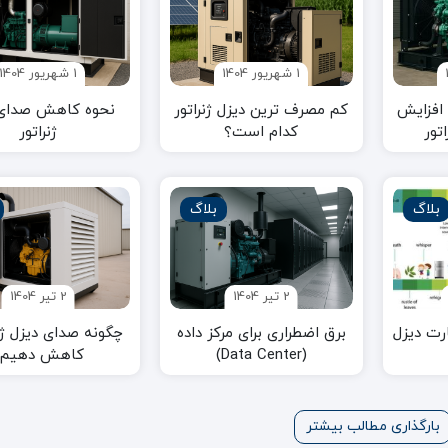
دیزل ژنراتور Benz Idem
دویتس آلمان
1 شهریور 1404
1 شهریور 1404
افزایش
کم مصرف ترین دیزل ژنراتور
نحوه کاهش صدای 
تور
کدام است؟
ژنراتور
بلاگ
بلاگ
2 تیر 1404
2 تیر 1404
رت دیزل
برق اضطراری برای مرکز داده
چگونه صدای دیزل ژنر
(Data Center)
کاهش دهیم؟
بارگذاری مطالب بیشتر