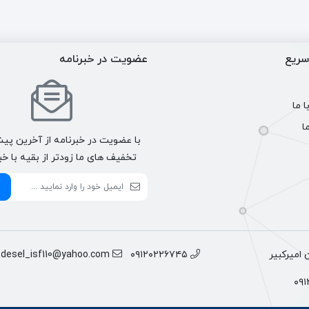
ریع
عضویت در خبرنامه
 ما
ا
با عضویت در خبرنامه از آخرین پیش
تخفیف های ما زودتر از بقیه با خب
اميركبير
٠٩١٢٠٢٢٦٧٤٥
tdesel_isf110@yahoo.com