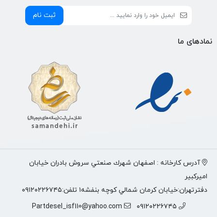
ثبت نام
نمادهای ما
آدرس كارخانه : اصفهان شهرك صنعتي سروش بادران خيابان
اميركبير
دفترتهران:خيابان كرمان شمالي كوچه بنفشه١ تلفن:٠٩١٢٠٢٢٦٧٤٥
Partdesel_isf110@yahoo.com
٠٩١٢٠٢٢٦٧٤٥